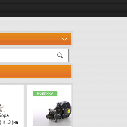
НОВИНКА
НОВИНКА
Гидронасос ISO MDS-
(108-016-00816, 603