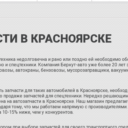
ТИ В КРАСНОЯРСКЕ
 техника недолговечна и рано или поздно ей необходимо об
но и спецтехники. Компания Беркут-авто уже более 20 лет 
оровозы, автокраны, бензовозы, мусорозаправщики, ваку
ть запчасти для таких автомобилей в Красноярске, необхо
о продаже запчастей для спецтехники. Нередко решающи
ена на автозапчасти в Красноярске. Наш магазин предлага
одаря тому, что мы работаем напрямую c производителями.
а 10-15% ниже, чем у конкурентов.
ом при выборе запчастей для своего транспортного сред