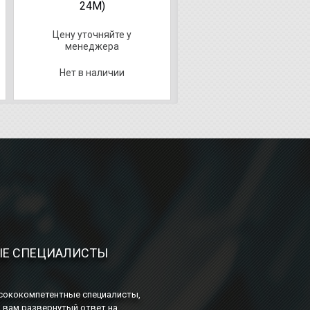
24М)
(9,7л - 35,7л) (8Г12-33
Цену уточняйте у
Цену уточняйте у
менеджера
менеджера
Нет в наличии
Нет в наличии
Е СПЕЦИАЛИСТЫ
сококомпетентные специалисты,
ь вам развернутый ответ на