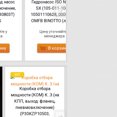
Гидронасос ISO NPH-61
001-10809,
SX (105-011-10628,
10801600816,
10501110628, 00005027)
60300110809, 0000530
OMFB BINOTTO (левый)
OMFB BINOTTO (левы
Цену уточняйте у
Цену уточняйте у
менеджера
менеджера
В корзину
В корзину
ХИТ
ХИТ
Коробка отбора
Коробка отбора
мощности (КОМ) К...З 
мощности (КОМ) К...З (на
КПП, выход:
КПП, выход: фланец,
фланец+фланец,
пневмовключение)
пневмовключение)
(P30KZP10503,
(45719-1.14.100, МП0