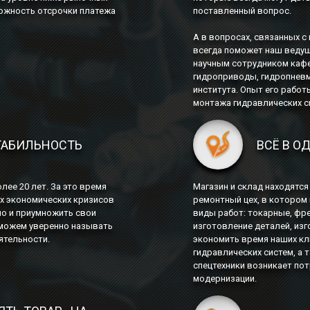
можность отсрочки платежа
поставленный вопрос.
А в вопросах, связанных 
всегда поможет наш веду
научным сотрудником каф
гидроприводы, гидропнев
института. Опыт его работ
монтажа гидравлических си
ТАБИЛЬНОСТЬ
ВСЁ В О
лее 20 лет. За это время
Магазин и склад находятся
х экономических кризисов
ремонтный цех, в которо
 но и приумножить свои
виды работ: токарные, фр
 можем уверенно называть
изготовление деталей, из
ятельности.
экономить время наших кли
гидравлических систем, а 
спецтехники возникает пот
модернизации.