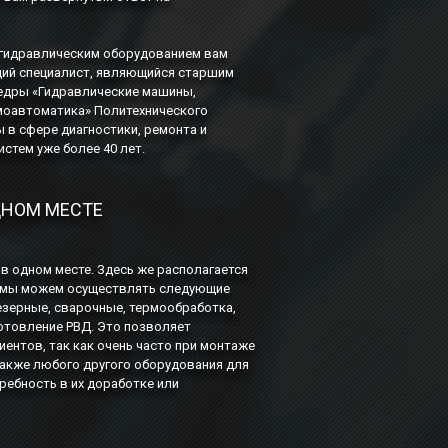
с гидравлическим оборудованием вам
щий специалист, являющийся старшим
едры «Гидравлические машины,
моавтоматика» Политехнического
ы в сфере диагностики, ремонта и
стем уже более 40 лет.
ДНОМ МЕСТЕ
 в одном месте. Здесь же располагается
м мы можем осуществлять следующие
езерные, сварочные, термообработка,
готовление РВД. Это позволяет
ентов, так как очень часто при монтаже
также любого другого оборудования для
ребность в их доработке или