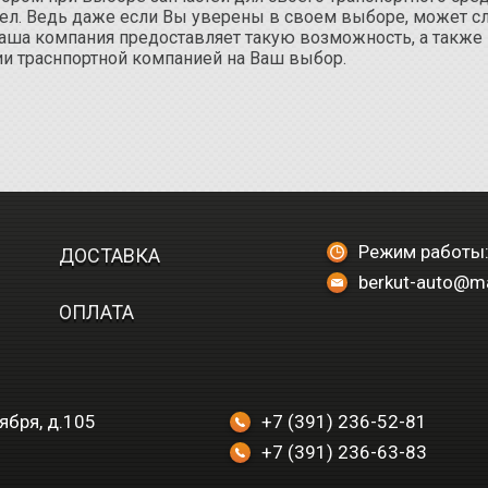
ел. Ведь даже если Вы уверены в своем выборе, может случ
аша компания предоставляет такую возможность, а также 
ии траснпортной компанией на Ваш выбор.
Режим работы:
ДОСТАВКА
berkut-auto@ma
ОПЛАТА
тября, д.105
+7 (391) 236-52-81
+7 (391) 236-63-83