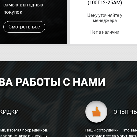
(100Г12-25АМ)
самых выгодных
покупок
Цену уточняйте у
менеджера
Смотреть все
Нет в наличии
А РАБОТЫ С НАМИ
СКИДКИ
ОПЫТНЫ
и, избегая посредников,
Наши сотрудники – это вы
на уровне ниже рыночных
которые всегда могут дат