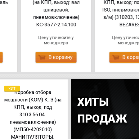
(на КПП, выход: вал
КПП, выход: под насос
шлицевой,
ISO, пневмовключение,
пневмовключение)
з/м) (310203, 130803T)
КС-3577-2.14.100
BEZARES
Цену уточняйте у
Цену уточняйте у
менеджера
менеджера
В корзину
В корзину
ХИТ
Коробка отбора
ХИТЫ
мощности (КОМ) К...З (на
КПП, выход: под
310.3.56.04,
ПРОДАЖ
пневмовключение)
(МП50-4202010)
МАНИПУЛЯТОРЫ,