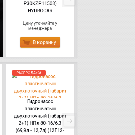
P30KZP11503)
4215008-11,
HYDROCAR
КО-514.15.00.000-05
Цену уточняйте у
Цену уточняйте у
менеджера
менеджера
В корзину
В корзину
РАСПРОДАЖА
РАСПРОДАЖА
Гидронасос
пластинчатый
Гидронасос
двухпоточный (габарит
пластинчатый
2+1) НПл 80-16/6,3
двухпоточный (габар
(69,9л - 12,7л) (12Г12-
1+1) НПл 12,5-40/6,3