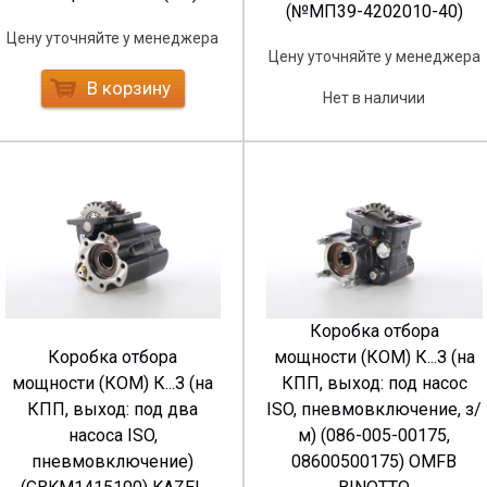
(№МП39-4202010-40)
Цену уточняйте у менеджера
Цену уточняйте у менеджера
В корзину
Нет в наличии
Коробка отбора
Коробка отбора
мощности (КОМ) К...З (на
мощности (КОМ) К...З (на
КПП, выход: под насос
КПП, выход: под два
ISO, пневмовключение, з/
насоса ISO,
м) (086-005-00175,
пневмовключение)
08600500175) OMFB