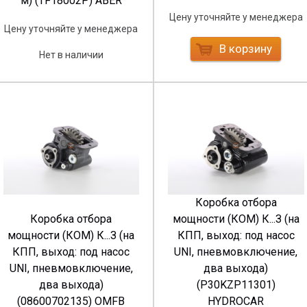
м) (TF18002P) ABER
Цену уточняйте у менеджера
Цену уточняйте у менеджера
В корзину
Нет в наличии
Коробка отбора
Коробка отбора
мощности (КОМ) К...З (на
мощности (КОМ) К...З (на
КПП, выход: под насос
КПП, выход: под насос
UNI, пневмовключение,
UNI, пневмовключение,
два выхода)
два выхода)
(P30KZP11301)
(08600702135) OMFB
HYDROCAR