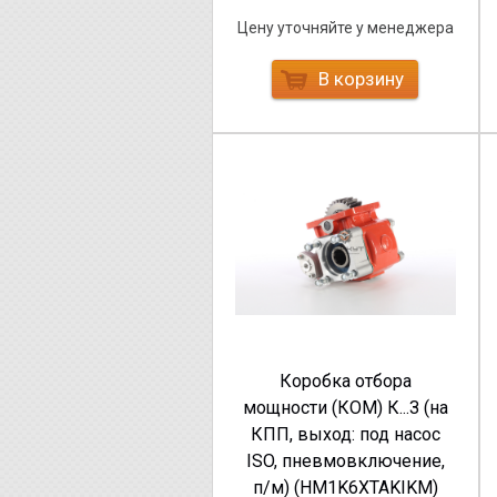
Цену уточняйте у менеджера
В корзину
Коробка отбора
мощности (КОМ) К...З (на
КПП, выход: под насос
ISO, пневмовключение,
п/м) (HM1K6XTAKIKM)