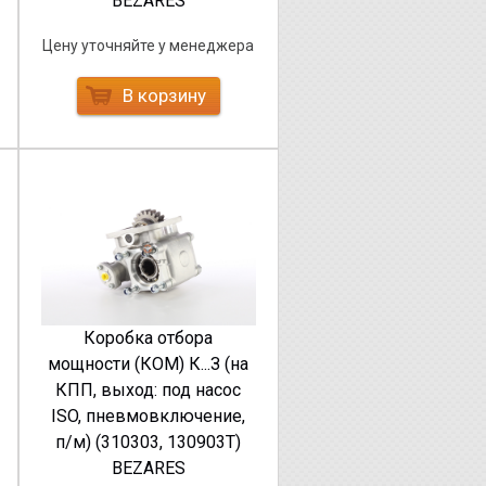
BEZARES
Цену уточняйте у менеджера
В корзину
Коробка отбора
мощности (КОМ) К...З (на
КПП, выход: под насос
ISO, пневмовключение,
п/м) (310303, 130903Т)
BEZARES