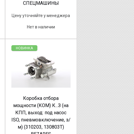
СПЕЦМАШИНЫ
Цену уточняйте у менеджера
Нет в наличии
НОВИНКА
Коробка отбора
мощности (КОМ) К...З (на
КПП, выход: под насос
ISO, пневмовключение, з/
м) (310203, 130803T)