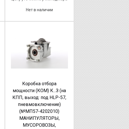
Нет в наличии
Коробка отбора
мощности (КОМ) К...З (на
КПП, выход: под HLP-57,
пневмовключение)
(№МП57-4202010)
МАНИПУЛЯТОРЫ,
МУСОРОВОЗЫ,