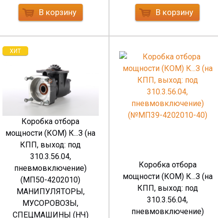
В корзину
В корзину
ХИТ
Коробка отбора
мощности (КОМ) К...З (на
КПП, выход: под
310.3.56.04,
Коробка отбора
пневмовключение)
мощности (КОМ) К...З (на
(МП50-4202010)
КПП, выход: под
МАНИПУЛЯТОРЫ,
310.3.56.04,
МУСОРОВОЗЫ,
пневмовключение)
СПЕЦМАШИНЫ (НЧ)