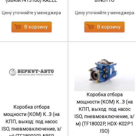
(GBKM1415100) KAZEL
BINOTTO
Цену уточняйте у менеджера
Цену уточняйте у менеджера
В корзину
В корзину
Коробка отбора
мощности (КОМ) К...З (на
Коробка отбора
КПП, выход: под насос
мощности (КОМ) К...З (на
ISO, пневмовключение, з/
КПП, выход: под насос
м) (TF18002P, HDX-K02P1
ISO, пневмовключение, з/
ISO)