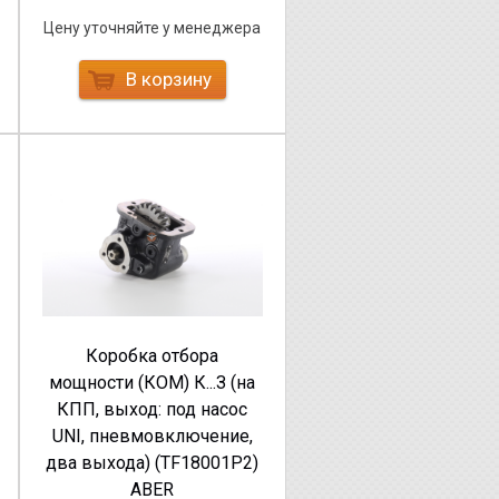
Цену уточняйте у менеджера
В корзину
Коробка отбора
мощности (КОМ) К...З (на
КПП, выход: под насос
UNI, пневмовключение,
два выхода) (TF18001P2)
ABER