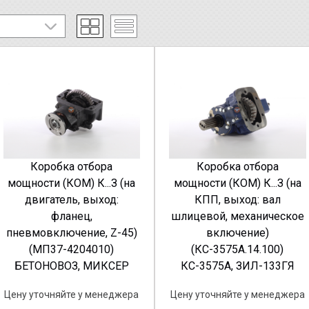
Коробка отбора
Коробка отбора
мощности (КОМ) К...З (на
мощности (КОМ) К...З (на
двигатель, выход:
КПП, выход: вал
фланец,
шлицевой, механическое
пневмовключение, Z-45)
включение)
(МП37-4204010)
(КС-3575А.14.100)
БЕТОНОВОЗ, МИКСЕР
КС-3575А, ЗИЛ-133ГЯ
Цену уточняйте у менеджера
Цену уточняйте у менеджера