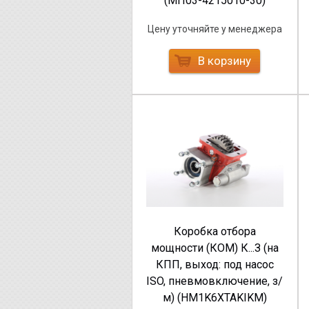
(МП03-4215010-30)
Цену уточняйте у менеджера
В корзину
Коробка отбора
мощности (КОМ) К...З (на
КПП, выход: под насос
ISO, пневмовключение, з/
м) (HM1K6XTAKIKM)