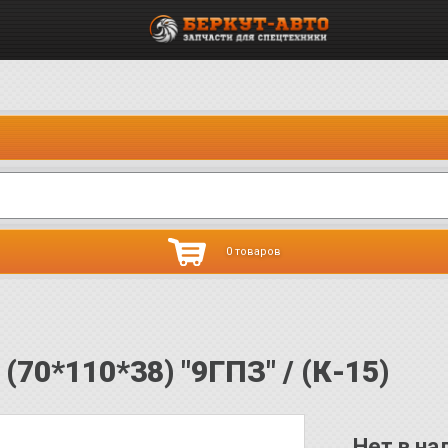
0 товаров
70*110*38) "9ГПЗ" / (К-15)
Нет в на