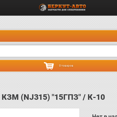
0 товаров
КЗМ (NJ315) "15ГПЗ" / К-10
Нет в на