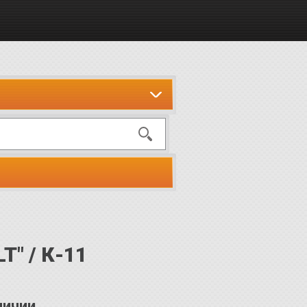
T" / К-11
личии