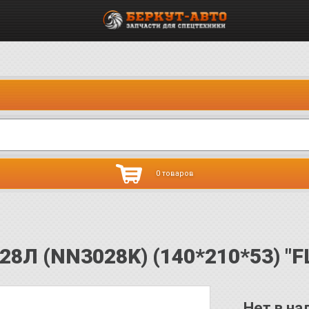
0 товаров
8Л (NN3028K) (140*210*53) "FL
Нет в на