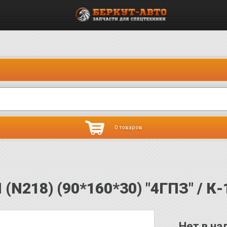
0 товаров
(N218) (90*160*30) "4ГПЗ" / К-
Нет в на