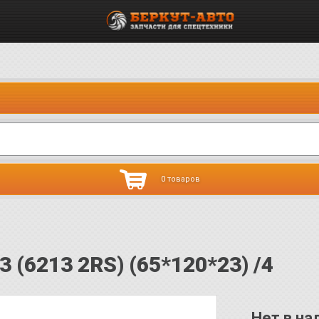
0 товаров
 (6213 2RS) (65*120*23) /4
Нет в на